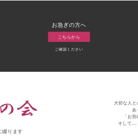
お急ぎの方へ
こちらから
ご確認ください
大切な人と
あっ
「お別れ
そして‥‥
に綴ります