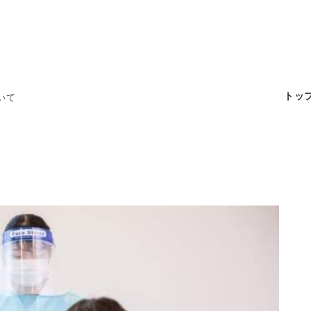
トッ
いて